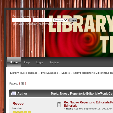
Please
login
or
register
.
Login with username, password and session length
Home
Help
Login
Register
Library Music Themes
»
Info Database
»
Labels
»
Nuovo Repertorio Editoriale/Foni
Pages:
1
[
2
]
3
Author
Topic: Nuovo Repertorio Editoriale/Fonit Ce
Re: Nuovo Repertorio Editoriale/F
Rocco
Editoriale
Member
«
Reply #15 on:
September 18, 2022, 04