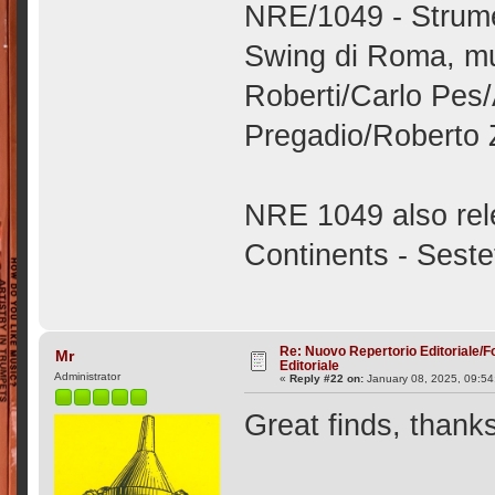
NRE/1049 - Strumen
Swing di Roma, mu
Roberti/Carlo Pes
Pregadio/Roberto Z
NRE 1049 also rele
Continents - Sest
Re: Nuovo Repertorio Editoriale/F
Mr
Editoriale
Administrator
«
Reply #22 on:
January 08, 2025, 09:54
Great finds, thank