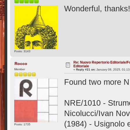
Wonderful, thanks
Posts: 3143
Re: Nuovo Repertorio Editoriale/F
Rocco
Editoriale
Member
«
Reply #21 on:
January 08, 2025, 01:13
Found two more 
NRE/1010 - Strumen
Nicolucci/Ivan No
(1984) - Usignolo e
Posts: 1735