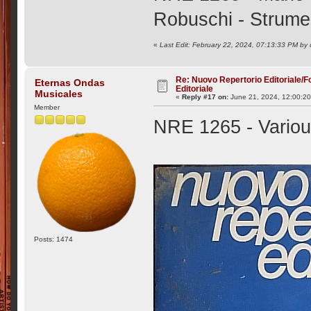
Robuschi - Strumen
«
Last Edit: February 22, 2024, 07:13:33 PM by
Re: Nuovo Repertorio Editoriale/F
Eternas Ondas
Editoriale
Musicales
«
Reply #17 on:
June 21, 2024, 12:00:2
Member
NRE 1265 - Various
Posts: 1474