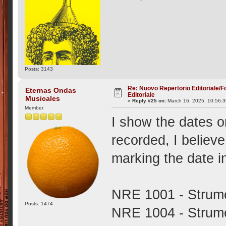
Posts: 3143
Re: Nuovo Repertorio Editoriale/F
Eternas Ondas
Editoriale
Musicales
«
Reply #25 on:
March 16, 2025, 10:56:
Member
I show the dates 
recorded, I believ
marking the date i
NRE 1001 - Strume
Posts: 1474
NRE 1004 - Strume