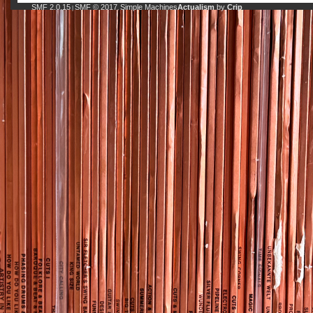
SMF 2.0.15
SMF © 2017
Simple Machines
Actualism
by
Crip
|
,