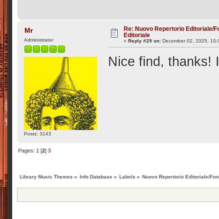
Re: Nuovo Repertorio Editoriale/F
Mr
Editoriale
Administrator
«
Reply #29 on:
December 02, 2025, 10:
Nice find, thanks! 
Posts: 3143
Pages:
1
[
2
]
3
Library Music Themes
»
Info Database
»
Labels
»
Nuovo Repertorio Editoriale/Foni