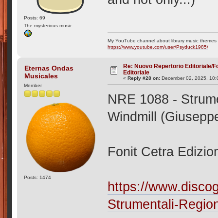
Posts: 69
The mysterious music...
My YouTube channel about library music themes 
https://www.youtube.com/user/Psyduck1985/
Re: Nuovo Repertorio Editoriale/F
Eternas Ondas
Editoriale
Musicales
«
Reply #28 on:
December 02, 2025, 10:
Member
NRE 1088 - Strume
Windmill (Giusepp
Fonit Cetra Edizion
Posts: 1474
https://www.disco
Strumentali-Regio