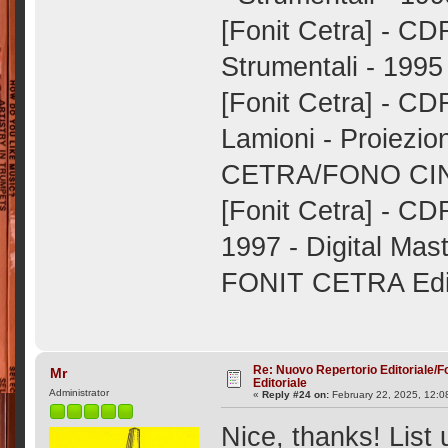
[Fonit Cetra] - CD
Strumentali - 1995
[Fonit Cetra] - CD
Lamioni - Proiezi
CETRA/FONO CINE 
[Fonit Cetra] - CD
1997 - Digital Ma
FONIT CETRA Ediz
Re: Nuovo Repertorio Editoriale/F
Mr
Editoriale
Administrator
«
Reply #24 on:
February 22, 2025, 12:0
Nice, thanks! List