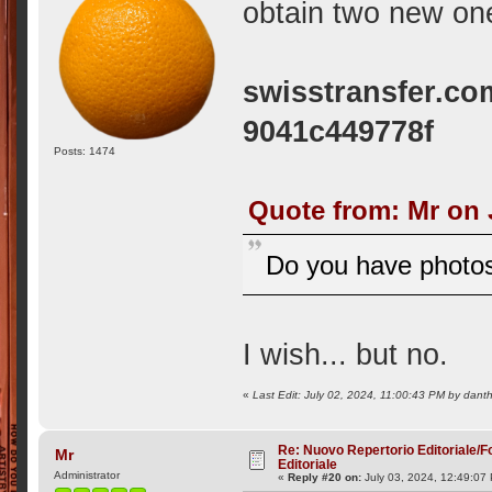
obtain two new on
swisstransfer.co
9041c449778f
Posts: 1474
Quote from: Mr on 
Do you have photos
I wish... but no.
«
Last Edit: July 02, 2024, 11:00:43 PM by dant
Re: Nuovo Repertorio Editoriale/F
Mr
Editoriale
Administrator
«
Reply #20 on:
July 03, 2024, 12:49:07