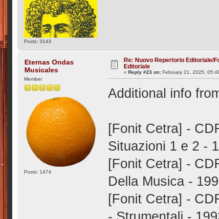
Posts: 3143
Re: Nuovo Repertorio Editoriale/F
Eternas Ondas
Editoriale
Musicales
«
Reply #23 on:
February 21, 2025, 05:4
Member
Additional info fr
[Fonit Cetra] - CD
Situazioni 1 e 2 - 
[Fonit Cetra] - CD
Posts: 1474
Della Musica - 19
[Fonit Cetra] - C
- Strumentali - 19