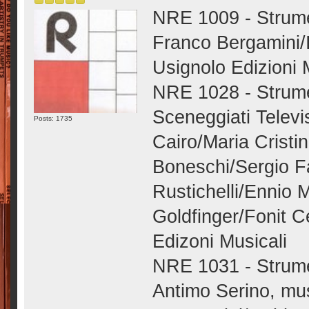
NRE 1009 - Strume
Franco Bergamini/
Usignolo Edizioni 
NRE 1028 - Strume
Sceneggiati Televi
Posts: 1735
Cairo/Maria Cristi
Boneschi/Sergio Fa
Rustichelli/Ennio 
Goldfinger/Fonit 
Edizoni Musicali
NRE 1031 - Strume
Antimo Serino, mu