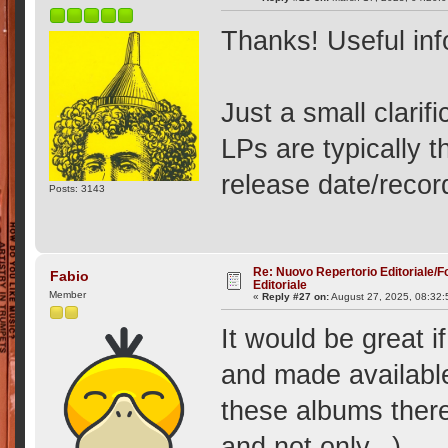
Thanks! Useful inf
Just a small clarifi
LPs are typically t
release date/recor
Posts: 3143
Re: Nuovo Repertorio Editoriale/F
Fabio
Editoriale
Member
«
Reply #27 on:
August 27, 2025, 08:32
It would be great i
and made available
these albums there 
and not only...)