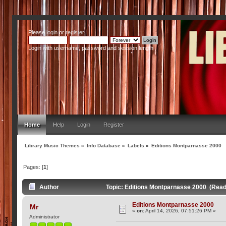
Please
login
or
register
.
Login with username, password and session length
Home
Help
Login
Register
Library Music Themes
»
Info Database
»
Labels
»
Editions Montparnasse 2000
Pages: [
1
]
Author
Topic: Editions Montparnasse 2000 (Read
Editions Montparnasse 2000
Mr
«
on:
April 14, 2026, 07:51:26 PM »
Administrator