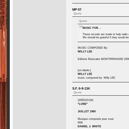
MP 07
:
Quote
Quote
MUSIC FOR...
These records are made to help radio a
We should be grateful if they would be
MUSIC COMPOSED By:
WILLY LEE
Editions Musicales MONTPARNASSE 2000 - 2
[on labels:]
WILLY LEE
music composed by: Willy LEE
S.F. 6-9-134
:
Quote
OPÉRATION
"LUNE"
JUILLET 1969
Musique composée pour vous
PAR
DANIEL J. WHITE