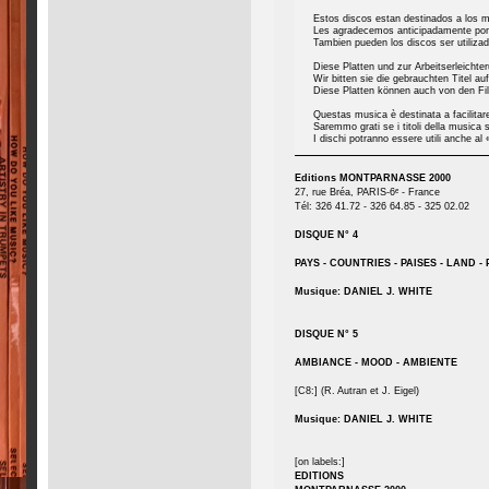
Estos discos estan destinados a los mo
Les agradecemos anticipadamente por re
Tambien pueden los discos ser utiliza
Diese Platten und zur Arbeitserleicht
Wir bitten sie die gebrauchten Titel 
Diese Platten können auch von den F
Questas musica è destinata a facilitare 
Saremmo grati se i titoli della musica s
I dischi potranno essere utili anche al
Editions MONTPARNASSE 2000
27, rue Bréa, PARIS-6ᵉ - France
Tél: 326 41.72 - 326 64.85 - 325 02.02
DISQUE N° 4
PAYS - COUNTRIES - PAISES - LAND -
Musique: DANIEL J. WHITE
DISQUE N° 5
AMBIANCE - MOOD - AMBIENTE
[C8:] (R. Autran et J. Eigel)
Musique: DANIEL J. WHITE
[on labels:]
EDITIONS