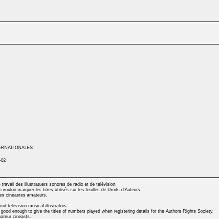
TERNATIONALES
-02
 travail des illustratuers sonores de radio et de télévision.
vouloir marquer les titres utilisés sur les feuilles de Droits d'Auteurs.
 les cinéastes amateurs.
d television musical illustrators.
 good enough to give the titles of numbers played when registering details for the Authors Rights Society.
ateur cineasts.