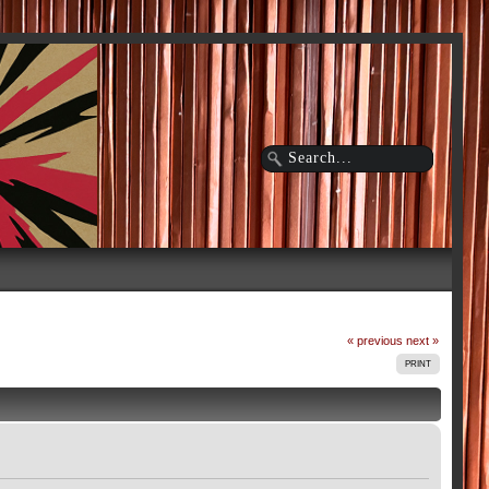
« previous
next »
PRINT