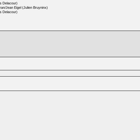
s Delacour)
ran/Jean Eigel (Julien Bruyninx)
s Delacour)