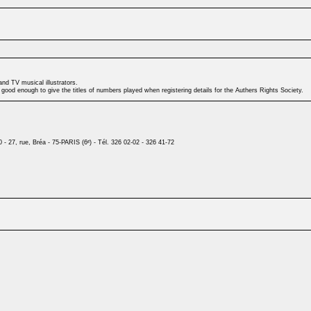
nd TV musical illustrators.
 good enough to give the titles of numbers played when registering details for the Authers Rights Society.
7, rue, Bréa - 75-PARIS (6ᵉ) - Tél. 326 02-02 - 326 41-72