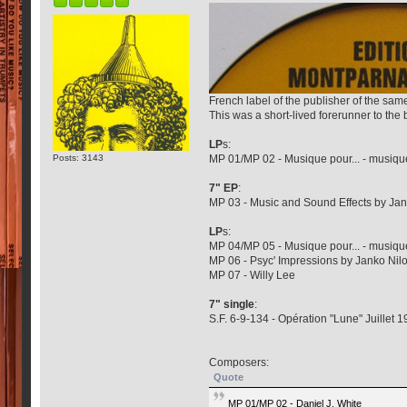
French label of the publisher of the sa
This was a short-lived forerunner to the
LP
s:
MP 01/MP 02 - Musique pour... - musiqu
Posts: 3143
7" EP
:
MP 03 - Music and Sound Effects by Jan
LP
s:
MP 04/MP 05 - Musique pour... - musique
MP 06 - Psyc' Impressions by Janko Nil
MP 07 - Willy Lee
7" single
:
S.F. 6-9-134 - Opération "Lune" Juillet
Composers:
Quote
MP 01/MP 02 - Daniel J. White