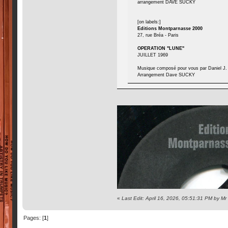
arrangement DAVE SUCKY
[on labels:]
Editions Montparnasse 2000
27, rue Bréa - Paris
OPERATION "LUNE"
JUILLET 1969
Musique composé pour vous par Daniel J
Arrangement Dave SUCKY
«
Last Edit: April 16, 2026, 05:51:31 PM by Mr
Pages: [
1
]