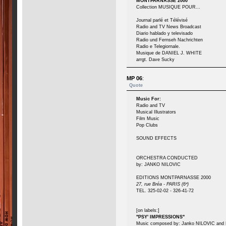
MONTPARNASSE 2000
Collection MUSIQUE POUR...
Journal parlé et Télévisé
Radio and TV News Broadcast
Diario hablado y televisado
Radio und Fernseh Nachrichten
Radio e Telegiornale.
Musique de DANIEL J. WHITE
arrgt. Dave Sucky
MP 06
:
Quote
Music For:
Radio and TV
Musical Illustrators
Film Music
Pop Clubs
SOUND EFFECTS
ORCHESTRA CONDUCTED
by: JANKO NILOVIC
EDITIONS MONTPARNASSE 2000
27, rue Bréa - PARIS (6ᵉ)
TEL. 325-02-02 - 326-41-72
[on labels:]
"PSY' IMPRESSIONS"
Music composed by: Janko NILOVIC an