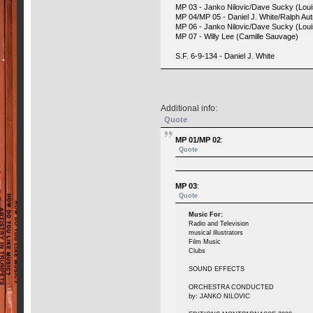
MP 03 - Janko Nilovic/Dave Sucky (Loui
MP 04/MP 05 - Daniel J. White/Ralph Aut
MP 06 - Janko Nilovic/Dave Sucky (Loui
MP 07 - Willy Lee (Camille Sauvage)
S.F. 6-9-134 - Daniel J. White
Additional info:
Quote
MP 01/MP 02
:
Quote
MP 03
:
Quote
Music For:
Radio and Television
musical illustrators
Film Music
Clubs
SOUND EFFECTS
ORCHESTRA CONDUCTED
by: JANKO NILOVIC