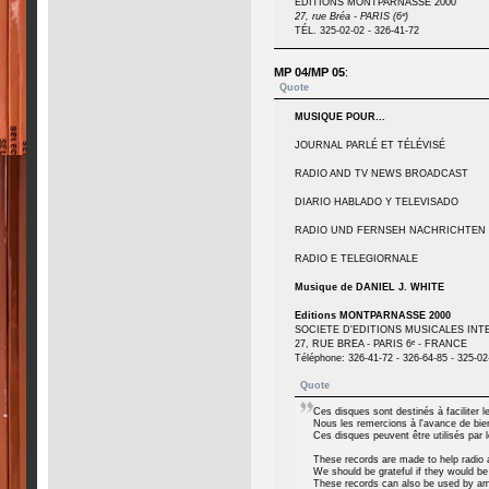
EDITIONS MONTPARNASSE 2000
27, rue Bréa - PARIS (6ᵉ)
TÉL. 325-02-02 - 326-41-72
MP 04/MP 05
:
Quote
MUSIQUE POUR...
JOURNAL PARLÉ ET TÉLÉVISÉ
RADIO AND TV NEWS BROADCAST
DIARIO HABLADO Y TELEVISADO
RADIO UND FERNSEH NACHRICHTEN
RADIO E TELEGIORNALE
Musique de DANIEL J. WHITE
Editions MONTPARNASSE 2000
SOCIETE D'EDITIONS MUSICALES IN
27, RUE BREA - PARIS 6ᵉ - FRANCE
Téléphone: 326-41-72 - 326-64-85 - 325-02
Quote
Ces disques sont destinés à faciliter le
Nous les remercions à l'avance de bien 
Ces disques peuvent être utilisés par
These records are made to help radio an
We should be grateful if they would be
These records can also be used by am