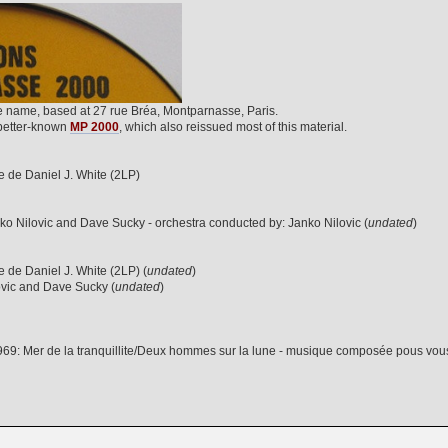
me name, based at 27 rue Bréa, Montparnasse, Paris.
 better-known
MP 2000
, which also reissued most of this material.
e de Daniel J. White (2LP)
ko Nilovic and Dave Sucky - orchestra conducted by: Janko Nilovic (
undated
)
 de Daniel J. White (2LP) (
undated
)
ovic and Dave Sucky (
undated
)
 1969: Mer de la tranquillite/Deux hommes sur la lune - musique composée pous vo