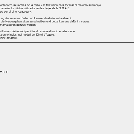
ntadores musicales de la radio y la television para facilitar al maximo su trabajo.
señar los titulos utilizados en las hojas de la S.G.A.E.
dos por el cine «amateur».
erung der sonoren Radio und Fernsehillustratoren bestimmt.
auf die Herausgeberseiten zu schreiben und bedanken uns dafür im voraus.
ilmamateuren benützt worden.
il lavoro dei tecnici per il fondo sonore di radio e televisione.
aranno inclusi nei moduli dei Diritti d'Autore.
 «cine-amatori».
 PAESE